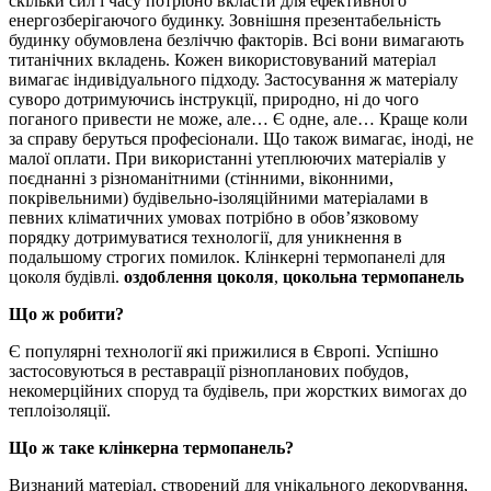
скільки сил і часу потрібно вкласти для ефективного
енергозберігаючого будинку. Зовнішня презентабельність
будинку обумовлена безліччю факторів. Всі вони вимагають
титанічних вкладень. Кожен використовуваний матеріал
вимагає індивідуального підходу. Застосування ж матеріалу
суворо дотримуючись інструкції, природно, ні до чого
поганого привести не може, але… Є одне, але… Краще коли
за справу беруться професіонали. Що також вимагає, іноді, не
малої оплати. При використанні утеплюючих матеріалів у
поєднанні з різноманітними (стінними, віконними,
покрівельними) будівельно-ізоляційними матеріалами в
певних кліматичних умовах потрібно в обов’язковому
порядку дотримуватися технології, для уникнення в
подальшому строгих помилок. Клінкерні термопанелі для
цоколя будівлі.
оздоблення цоколя
,
цокольна термопанель
Що ж робити?
Є популярні технології які прижилися в Європі. Успішно
застосовуються в реставрації різнопланових побудов,
некомерційних споруд та будівель, при жорстких вимогах до
теплоізоляції.
Що ж таке клінкерна термопанель?
Визнаний матеріал, створений для унікального декорування,