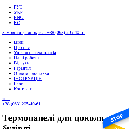
РУС
УКР
ENG
RO
Замовити дзвінок
тел:
+38 (063) 205-40-61
Ціни
Про нас
Унікальна технологія
Наші роботи
Відгуки
Гарантія
Оплата і доставка
ІНСТРУКЦІЯ
Блог
Контакти
тел:
+38 (063) 205-40-61
Термопанелі для цоколя
будівлі