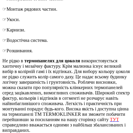
☞Монтаж рядових частин.
☞Укоси.
☞Карнизи.
☞Водостічна система.
☞Розшивання.
Не рідко в
термопанелях для цоколя
використовується
хаотичну і мозаїчну фактуру. Крім малюнка існує великий
вибір в колірній гамі і їх відтінках. Для вибору кольору цоколя
не рідко служить колір самого даху. Це надає всьому будинку
логічну завершеність і грунтовність. Роблячи висновки,
можна сказати про популярність клінкерних термопанелей
серед зацікавлених, вимогливих споживачів. Широкий спектр
фактур, кольорів і відтінків в сегменті не розчарує навіть
найвибагливішого споживача. Легкість і практичність при
монтуванні порадує будь-кого. Висока якість і доступна цінна
на термопанелі TM TERMOKLINKER ви зможете побачити
перейшовши за посиланням на нашу сторінку сайту
ТУТ
справедливо вважається одними з найбільш збалансованих і
виправданих.