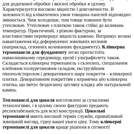
для додаткової обробки і якісної обробки в цілому.
Характеризуется високою міцністю і довговічністю. В
залежності від кліматичних умов товщина панелей відповідно
змінюється. Чим холодніше, тим товще повинен бути
утеплювач. Утеплювач з плиткою також стійкі до коливань
температур. Практичний, з різною фактурою, за
властивостями перевершує міцність каменю. Витримує великі
навантаження від деформуючих зовнішніх впливів
(наприклад, сезонних коливаннях фундаменту).
Клінкерна
термопанеля для фундаменту
легко протистоїть
навколишньому середовищу, ерозії і ультрафіолету також.
Складається клінкерна термопанель з склеєних, спеціальним
клейовим поліуретановим складом, екструзійним
пінополістиролом і декоративного шару покриття – клінкерної
плитки. Декоративним покриттям є керамічна або клінкерна
плитка, що імітує бездоганну цегляну кладку або натуральний
камінь.
Теплопанелі для цоколя
виготовлені за сучасними
технологіями, і в цілому своєю фактурою предають
респектабельність для всієї конструкції.
Цокольні
термопанелі
мають високий термін служби, привабливий
зовнішній вигляд, гідну вашої уваги ціну. Тому
клінкерні
термопанелі для цоколя
краще рішення в сегменті!