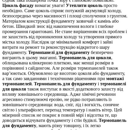
Однак така поширена точка зору є глибокою помилкою.
Цоколь фасаду
вимагає уваги!
Утеплити цоколь
просто
необхідно. Саме цоколь сприяє потужній акумуляції холоду,
безпосередньо через масивності і площі сполучення з грунтом.
Матеріалом конструкції фундаменту зазвичай є камінь або
бетон. Швидкий знос від накопичення вологи і глибоке
промерзання гарантовані. Не стане вирішенням всіх проблем і
не захистить від проникнення холоду та утворення прямого
містка холоду. Наслідок це мінімальний комфорт і зайві
витрати на ремонт та реконструкцію відкритого шару
фундаменту.
Термопанелі для фундаменту
безперечно
виграють в цьому змаганні.
Термопанель для цоколя
,
облицьована клінкерною плиткою, має менші розміри в
порівнянні з сайдингом. Але розміри термопанелей також
вар’юються. Обумовлено це висотою цоколя або фундаменту,
а так само завданнями і технічними рішеннями при
монтажі
термопанелей
.
Термопанель для фундаменту
і
термопанелі
для цоколя
також виступає в якості додаткового захисту від
впливу зовнішнього середовища. Адже хімічні речовини
агресивно стимулюючі ерозію, не рідко потрапляють із
зовнішнього середовища: вода, сніг, лід і вогкість, сонячне
світло і ультрафіолет, перепад температур і навіть вітер. Цей
мізерний список не покриє в повній мірі і відсотка те, що
доводиться відчувати фундаменту і стін будівлі.
Термопанель
для фундаменту
, мають різну товщину, і їх легко