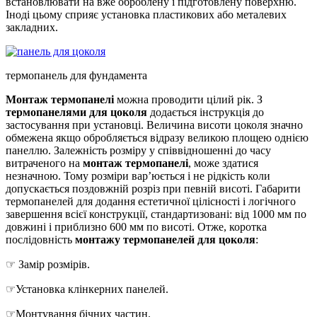
встановлювати на вже оброблену і підготовлену поверхню.
Іноді цьому сприяє установка пластикових або металевих
закладних.
термопанель для фундамента
Монтаж термопанелі
можна проводити цілий рік. З
термопанелями для цоколя
додається інструкція до
застосування при установці. Величина висоти цоколя значно
обмежена якщо обробляється відразу великою площею однією
панеллю. Залежність розміру у співвідношенні до часу
витраченого на
монтаж термопанелі
, може здатися
незначною. Тому розміри вар’юється і не рідкість коли
допускається поздовжній розріз при певній висоті. Габарити
термопанелей для додання естетичної цілісності і логічного
завершення всієї конструкції, стандартизовані: від 1000 мм по
довжині і приблизно 600 мм по висоті. Отже, коротка
послідовність
монтажу термопанелей для цоколя
:
☞ Замір розмірів.
☞Установка клінкерних панелей.
☞Монтування бічних частин.