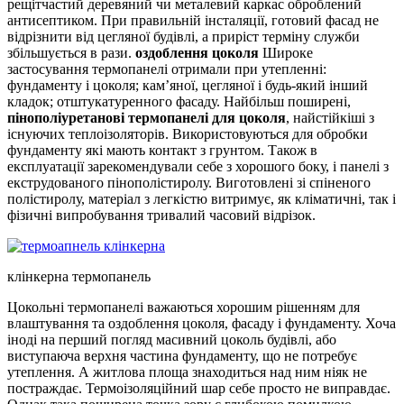
рещітчастий деревяний чи металевий каркас оброблений
антисептиком. При правильній інсталяції, готовий фасад не
відрізнити від цегляної будівлі, а приріст терміну служби
збільшується в рази.
оздоблення цоколя
Широке
застосування термопанелі отримали при утепленні:
фундаменту і цоколя; кам’яної, цегляної і будь-який інший
кладок; отштукатуренного фасаду. Найбільш поширені,
пінополіуретанові термопанелі для цоколя
, найстійкіші з
існуючих теплоізоляторів. Використовуються для обробки
фундаменту які мають контакт з грунтом. Також в
експлуатації зарекомендували себе з хорошого боку, і панелі з
екструдованого пінополістиролу. Виготовлені зі спіненого
полістиролу, матеріал з легкістю витримує, як кліматичні, так і
фізичні випробування тривалий часовий відрізок.
клінкерна термопанель
Цокольні термопанелі важаються хорошим рішенням для
влаштування та оздоблення цоколя, фасаду і фундаменту. Хоча
іноді на перший погляд масивний цоколь будівлі, або
виступаюча верхня частина фундаменту, що не потребує
утеплення. А житлова площа знаходиться над ним ніяк не
постраждає. Термоізоляційний шар себе просто не виправдає.