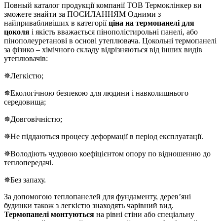
Повный каталог продукції компанії ТОВ Термоклінкер ви
зможете знайти за ПОСИЛАННЯМ Одними з
найпривабливіших в категорії
ціна на термопанелі для
цоколя
і якість вважається пінополістирольні панелі, або
пінополеуретанові в основі утеплювача. Цокольні термопанелі
за фізико – хімічного складу відрізняються від інших видів
утеплювачів:
✵Легкістю;
✵Екологічною безпекою для людини і навколишнього
середовища;
✵Довговічністю;
✵Не піддаються процесу деформації в період експлуатації.
✵Володіють чудовою коефіцієнтом опору по відношенню до
теплопередачі.
✵Без запаху.
За допомогою теплопанелей для фундаменту, дерев’яні
будинки також з легкістю знаходять чарівний вид.
Термопанелі монтуються
на рівні стіни або спеціальну