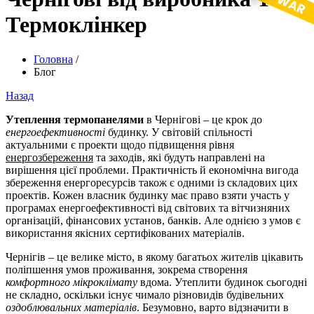
Термоклінкер
Головна
/
Блог
Назад
Утеплення термопанелями
в Чернігові – це крок до
енергоефективності
будинку. У світовій спільності
актуальними є проекти щодо підвищення рівня
енергозбереження
та заходів, які будуть направлені на
вирішення цієї проблеми. Практичність й економічна вигода
збереження енергоресурсів також є одними із складових цих
проектів. Кожен власник будинку має право взяти участь у
програмах енергоефективності від світових та вітчизняних
організацій, фінансових установ, банків. Але однією з умов є
використання якісних сертифікованих матеріалів.
Чернігів – це велике місто, в якому багатьох жителів цікавить
поліпшення умов проживання, зокрема створення
комфортного мікроклімату
вдома. Утеплити будинок сьогодні
не складно, оскільки існує чимало різновидів будівельних
оздоблювальних матеріалів
. Безумовно, варто відзначити в