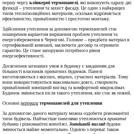
першу чергу
клінкерні термопанелі
, які виконують одразу дві
функції – утеплення та захист фасаду. Це один з найкращих
типів теплоізоляційних матеріалів, оскільки відрізняється
ефективністю, привабливістю і простотою монтажу.
Здійснення утеплення за допомогою термопанелей стає
поширеним варіантом вирішення проблем утеплення та
енергозбереження в Чернігові. Головне – придбати матеріал в
сертифікованій компанії, заключити договір та отримати
гарантію. Це стане запорукою потрібного рівня
енергоефективності.
Досягнення затишних умов в будинку є завданням для
більшості власників приватних будинків. Панелі
виготовляються з якісних, міцних, сучасних матеріалів. Тому
вони використовуються максимально довго, створюють
привабливий зовнішній вигляд та комфортний мікроклімат.
Будинок змінюється після такого утеплення, він стає як новий.
Основні
переваги
термопанелей для утеплення
За допомогою даного матеріалу можна оздобити різноманітні
типи будівель. Найчастіше панелями утеплюються
приватні
будинки
і різноманітні
котеджі
.
Зовнішній вигляд
будови
змінюється майже моментально. Однією з переваг також