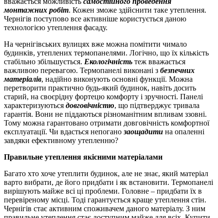
вважається можливість
самостійного проведення
монтажних робіт
. Кожен зможе здійснити таке утеплення.
Чернігів поступово все активніше користується даною
технологією утеплення фасаду.
На чернігівських вулицях вже можна помітити чимало
будинків, утеплених термопанелями. Логічно, що їх кількість
стабільно збільшується.
Екологічність
теж вважається
важливою перевагою. Термопанелі виконані з
безпечних
матеріалів
, надійно виконують основні функції. Можна
перетворити практично будь-який будинок, навіть досить
старий, на своєрідну фортецю комфорту і зручності. Панелі
характеризуються
довговічністю
, що підтверджує тривала
гарантія. Вони не піддаються різноманітним впливам ззовні.
Тому можна гарантовано отримати довговічність комфортної
експлуатації. Чи вдасться непогано
заощадити
на опаленні
завдяки ефективному утепленню?
Правильне утеплення якісними матеріалами
Багато хто хоче утеплити будинок, але не знає, який матеріал
варто вибрати, де його придбати і як встановити. Термопанелі
вирішують майже всі ці проблеми. Головне – придбати їх в
перевіреному місці. Тоді гарантується краще утеплення стін.
Чернігів стає активним споживачем даного матеріалу. З ним
правильне утеплення стає доступним майже для всіх. Купити