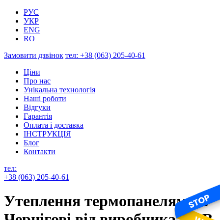
РУС
УКР
ENG
RO
Замовити дзвінок
тел:
+38 (063) 205-40-61
Ціни
Про нас
Унікальна технологія
Наші роботи
Відгуки
Гарантія
Оплата і доставка
ІНСТРУКЦІЯ
Блог
Контакти
тел:
+38 (063) 205-40-61
Утеплення термопанелями в
Чернігові від виробника ТОВ