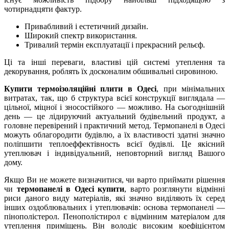
чотирнадцяти фактур.
Привабливий і естетичний дизайн.
Широкий спектр використання.
Тривалий термін експлуатації і прекрасний рельєф.
Ці та інші переваги, властиві цій системі утеплення та
декорування, роблять їх досконалим обшивальні сировиною.
Купити термоізоляційні плити в Одесі
, при мінімальних
витратах, так, що б структура всієї конструкції виглядала —
цільної, міцної і зносостійкого — можливо. На сьогоднішній
день — це лідируючий актуальний будівельний продукт, а
головне перевірений і практичний метод. Термопанелі в Одесі
можуть облагородити будівлю, а їх властивості здатні значно
поліпшити теплоеффектівность всієї будівлі. Це якісний
утеплювач і індивідуальний, неповторний вигляд Вашого
дому.
Якщо Ви не можете визначитися, чи варто приймати рішення
чи
термопанелі в Одесі купити
, варто розглянути відмінні
риси даного виду матеріалів, які значно виділяють їх серед
інших оздоблювальних і утеплювачів: основа термопанелі —
пінополістерол. Пенополістирол є відмінним матеріалом для
утеплення приміщень. Він володіє високим коефіцієнтом