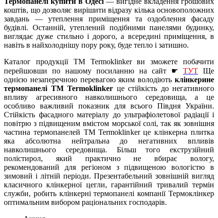
Термопанелі купити в Одесі
— вигідне вкладення грошових
коштів, що дозволяє вирішити відразу кілька основоположних
завдань — утеплення приміщення та оздоблення фасаду
будівлі. Останній, утеплений подібними панелями будинку,
виглядає дуже стильно і дорого, а всередині приміщення, в
навіть в найхолоднішу пору року, буде тепло і затишно.
Каталог продукції TM Termoklinker ви зможете побачити
перейшовши по нашому посиланню на сайт ☛
ТУТ
Ще
однією незаперечною перевагою яким володіють
клінкерине
термопанелі TM Termoklinker
це стійкість до негативного
впливу агресивного навколишнього середовища, а це
особливо важливий показник для всього Півдня України.
Стійкість фасадного матеріалу до ультрафіолетової радіації і
повітрю з підвищеним вмістом морської солі, так як зовнішня
частина термопанелей TM Termoklinker це клінкерна плитка
яка абсолютна нейтральна до негативних впливів
навколишнього середовища. Більш того екструзійний
полістирол, який практично не вбирає вологу,
рекомендований для регіоном з підвищеною вологістю в
зимовий і літній періоди. Презентабельний зовнішній вигляд
класичного клінкерної цегли, гарантійний тривалий термін
служби, робить клінкерні термопанелі компанії Термоклінкер
оптимальним вибором раціональних господарів.