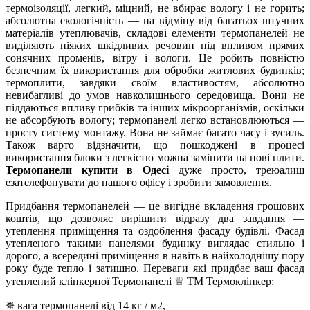
термоізоляції, легкий, міцний, не вбирає вологу і не горить;
абсолютна екологічність — на відміну від багатьох штучних
матеріалів утеплювачів, складові елементи термопанелей не
виділяють ніяких шкідливих речовин під впливом прямих
сонячних променів, вітру і вологи. Це робить повністю
безпечним їх використання для обробки житлових будинків;
термоплити, завдяки своїм властивостям, абсолютно
невибагливі до умов навколишнього середовища. Вони не
піддаються впливу грибків та інших мікроорганізмів, оскільки
не абсорбують вологу; термопанелі легко встановлюються —
просту систему монтажу. Вона не займає багато часу і зусиль.
Також варто відзначити, що пошкоджені в процесі
використання блоки з легкістю можна замінити на нові плити.
Термопанели купити в Одесі
дуже просто, треюалиш
езателефонувати до нашого офісу і зробити замовлення.
Придбання термопанелей — це вигідне вкладення грошових
коштів, що дозволяє вирішити відразу два завдання —
утеплення приміщення та оздоблення фасаду будівлі. Фасад
утепленого такими панелями будинку виглядає стильно і
дорого, а всередині приміщення в навіть в найхолоднішу пору
року буде тепло і затишно. Переваги які придбає ваш фасад
утеплений клінкерної Термопанелі ♕ ТМ Термоклінкер:
✵ вага термопанелі від 14 кг / м2,