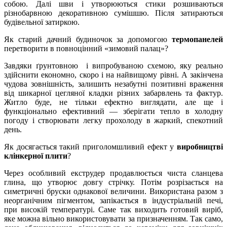
собою. Далі шви і утворюються стики розшиваються
різнобарвною декоративною сумішшю. Після затираються
будівельної затиркою.
Як старий дачний будиночок за допомогою
термопанелей
перетворити в повноцінний «зимовий палац»?
Завдяки ґрунтовною і випробуваною схемою, яку реально
здійснити економно, скоро і на найвищому рівні. А закінчена
чудова зовнішність, залишить незабутні позитивні враження
від шикарної цегляної кладки різних забарвлень та фактур.
Житло буде, не тільки ефектно виглядати, але ще і
функціонально ефективний — зберігати тепло в холодну
погоду і створювати легку прохолоду в жаркий, спекотний
день.
Як досягається такий приголомшливий ефект у
виробництві
клінкерної плити
?
Через особливий екструдер продавлюється чиста сланцева
глина, що утворює довгу стрічку. Потім розрізається на
симетричні бруски однакової величини. Використана разом з
неорганічним пігментом, запікається в індустріальній печі,
при високій температурі. Саме так виходить готовий виріб,
яке можна вільно використовувати за призначенням. Так само,