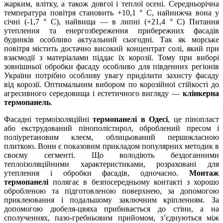
жарким, влітку, а також довгої і теплої осені. Середньорічна
температура повітря становить +10,1 ° C, найнижча вона у
січні (-1,7 ° C), найвища — в липні (+21,4 ° C) Питання
утеплення та енергозбереження прибережних фасадів
будинків особливо актуальний сьогодні. Так як морське
повітря містить достачно високий концентрат солі, який при
взаємодії з матеріалами піддає їх корозії. Тому при виборі
зовнішньої обробки фасаду особливо для південних регіонів
України потрібно особливу увагу приділити захисту фасаду
від корозії. Оптимальним вибором по корозійної стійкості до
агресивного середовища і естетичного вигляду —
клінкерна
термопанель
.
Фасадні термоізоляційні
термопанелі в Одесі
, це пінопласт
або екструдований пінополістирол, оброблений пресом і
поліуретановим клеєм, облицьований першокласною
плиткою. Вони є показовим прикладом популярних методик в
своєму сегменті. Що володіють бездоганними
теплоізоляційними характеристиками, розраховані для
утеплення і обробки фасадів, одночасно.
Монтаж
термопанелі
полягає в безпосередньому контакті з хорошо
обробленою та підготовленою поверхнею, за допомогою
приклеювання і подальшому заключним кріпленням. За
допомогою дюбеля-цвяха прибивається до стіни, а на
сполученнях, пазо-гребньовим прийомом, з’єднуються між