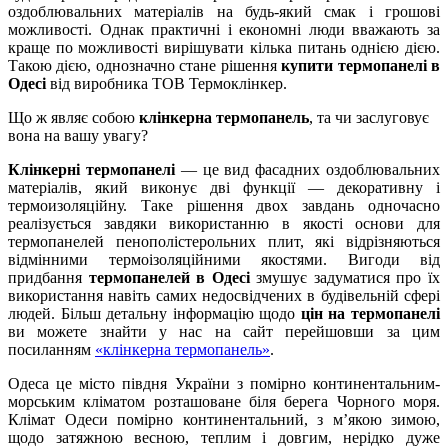
оздоблювальних матеріалів на будь-який смак і грошові
можливості. Однак практичні і економні люди вважають за
краще по можливості вирішувати кілька питань однією дією.
Такою дією, однозначно стане рішення
купити термопанелі в
Одесі
від виробника ТОВ Термоклінкер.
Що ж являє собою
клінкерна термопанель
, та чи заслуговує
вона на вашу увагу?
Клінкерні термопанелі
— це вид фасадних оздоблювальних
матеріалів, який виконує дві функції — декоративну і
термоизоляційну. Таке рішення двох завдань одночасно
реалізується завдяки використанню в якості основи для
термопанелей пенополістерольних плит, які відрізняються
відмінними термоізоляційними якостями. Вигоди від
придбання
термопанелей в Одесі
змушує задуматися про їх
використання навіть самих недосвідчених в будівельній сфері
людей. Більш детальну інформацію щодо
цін на термопанелі
ви можете знайти у нас на сайт перейшовши за цим
посиланням
«клінкерна термопанель»
.
Одеса це місто півдня України з помірно континентальним-
морським кліматом розташоване біля берега Чорного моря.
Клімат Одеси помірно континентальний, з м’якою зимою,
щодо затяжною весною, теплим і довгим, нерідко дуже