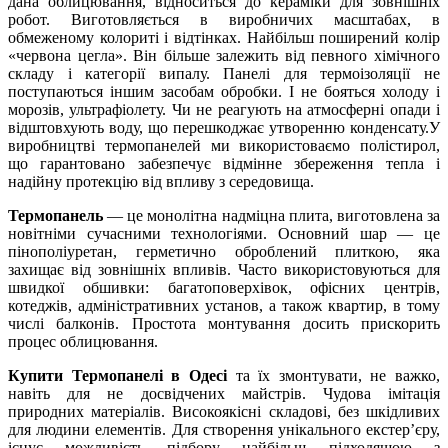
дана облицювання, відноситься до кераміки для зовнішніх
робот. Виготовляється в виробничих масштабах, в
обмеженому колориті і відтінках. Найбільш поширений колір
«червона цегла». Він більше залежить від певного хімічного
складу і категорії випалу. Панелі для термоізоляції не
поступаються іншим засобам обробки. І не бояться холоду і
морозів, ультрафіолету. Чи не реагують на атмосферні опади і
відштовхують воду, що перешкоджає утворенню конденсату.У
виробництві термопанелей ми використоваємо полістирол,
що гарантовано забезпечує відмінне збереження тепла і
надійну протекцію від впливу з середовища.
Термопанель
— це монолітна надміцна плита, виготовлена ​​за
новітніми сучасними технологіями. Основний шар — це
пінополіуретан, герметично оброблений плиткою, яка
захищає від зовнішніх впливів. Часто використовуються для
швидкої обшивки: багатоповерхівок, офісних центрів,
котеджів, адміністративних установ, а також квартир, в тому
числі балконів. Простота монтування досить прискорить
процес облицювання.
Купити Термопанелі в Одесі
та їх змонтувати, не важко,
навіть для не досвідчених майстрів. Чудова імітація
природних матеріалів. Високоякісні складові, без шкідливих
для людини елементів. Для створення унікального екстер’єру,
існує можливість підбору найбільш підходящою з