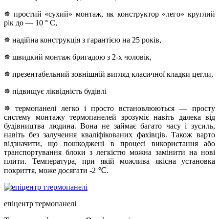
✵ простий «сухий» монтаж, як конструктор «лего» круглий
рік до — 10 ° С,
✵ надійна конструкція з гарантією на 25 років,
✵ швидкий монтаж бригадою з 2-х чоловік,
✵ презентабельний зовнішній вигляд класичної кладки цегли,
✵ підвищує ліквідність будівлі
✵ термопанелі легко і просто встановлюються — просту
систему монтажу термопанелей зрозуміє навіть далека від
будівництва людина. Вона не займає багато часу і зусиль,
навіть без залучення кваліфікованих фахівців. Також варто
відзначити, що пошкоджені в процесі використання або
транспортування блоки з легкістю можна замінити на нові
плити. Температура, при якій можлива якісна установка
покриття, може досягати -2 ℃.
епіцентр термопанелі