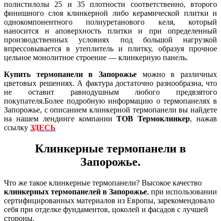
полистилолы 25 и 35 плотности соответственно, второго
финишного слоя клинкерной либо керамической плитки и
однокомпонентного полиуретанового келя, который
наносится н аповерхность плитки и при определенный
производственных условиях под большой нагрузкой
впрессовывается в утеплитель и плитку, образуя прочное
цельное монолитное строение — клинкерную панель.
Купить термопанели в Запорожье
можно в различных
цветовых решениях. А фактура достаточно разнообразна, что
не оставит равнодушным любого предвзятого
покупателя.Более подробную информацию о термопанелях в
Запорожье, с описанием клинкерной термопанели вы найдете
на нашем лендинге компании
ТОВ Термоклинкер
, нажав
ссылку
ЗДЕСЬ
Клинкерные термопанели в
Запорожье.
Что же такое клинкерные термопанели? Высокое качество
клинкерных термопанелей в Запорожье
, при использовании
сертифицированных материалов из Европы, зарекомендовало
себя при отделке фундаментов, цоколей и фасадов с лучшей
стороны.